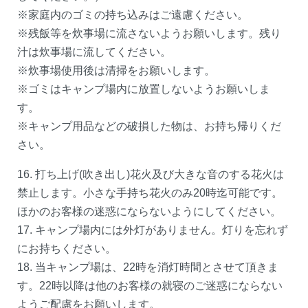
Sightseeing
※家庭内のゴミの持ち込みはご遠慮ください。
観光｜関連施設
※残飯等を炊事場に流さないようお願いします。残り
汁は炊事場に流してください。
Service
※炊事場使用後は清掃をお願いします。
施設案内｜マップ
※ゴミはキャンプ場内に放置しないようお願いしま
Access
す。
駐車場｜EV充電
※キャンプ用品などの破損した物は、お持ち帰りくだ
さい。
16. 打ち上げ(吹き出し)花火及び大きな音のする花火は
禁止します。小さな手持ち花火のみ20時迄可能です。
ほかのお客様の迷惑にならないようにしてください。
17. キャンプ場内には外灯がありません。灯りを忘れず
にお持ちください。
18. 当キャンプ場は、22時を消灯時間とさせて頂きま
す。22時以降は他のお客様の就寝のご迷惑にならない
ようご配慮をお願いします。