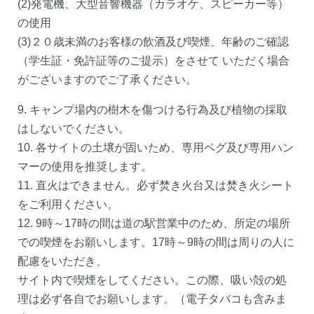
(2)発電機、大型音響機器（カラオケ、スピーカー等）
の使用
(3)２０歳未満のお客様の飲酒及び喫煙、年齢のご確認
（学生証・免許証等のご提示）をさせて いただく場合
がございますのでご了承ください。
9. キャンプ場内の樹木を傷つける行為及び植物の採取
はしないでください。
10. 各サイトの土壌が固いため、専用ペグ及び専用ハン
マーの使用を推奨します。
11. 直火はできません。必ず焚き火台又は焚き火シート
をご利用ください。
12. 9時～17時の間は道の駅営業中のため、所定の場所
での喫煙をお願いします。17時～9時の間は周りの人に
配慮をいただき、
サイト内で喫煙をしてください。この際、吸い殻の処
理は必ず各自でお願いします。（電子タバコも含みま