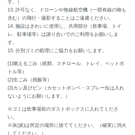
す。）
13. 許可なく、ドローンや無線航空機（一部有線の物も
含む）の飛行・撮影することはご遠慮ください。
14. 施設はきれいに使用し、共用部分（炊事場、トイ
レ、駐車場等）は譲り合いでのご利用をお願いしま
す。
15. 分別ゴミの処理にご協力をお願いします。
TOP
(1)燃えるごみ（紙類、スチロール、トレイ、ペットボ
新着情報｜SNS
トル等）
(2)生ごみ（残飯等）
Food
お食事｜テイクアウト｜売店
(3)カン及びビン（カセットボンベ・スプレー缶は入れ
ないようにお願いします。）
Shopping
特産・物産品｜お土産品
※ゴミは炊事場前のダストボックスに入れてくださ
い。
Auto Camping
※灰(炭)は所定の場所に捨ててください。（確実に消火
オートキャンプ場
してください。）