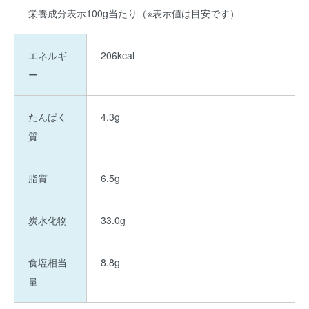
栄養成分表示100g当たり（※表示値は目安です）
エネルギ
206kcal
ー
たんぱく
4.3g
質
脂質
6.5g
炭水化物
33.0g
食塩相当
8.8g
量